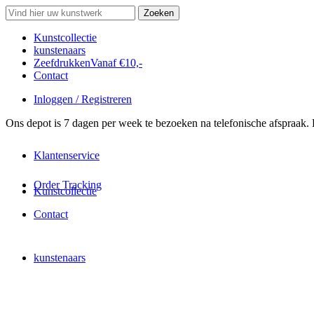
Search
Zoeken
for:
Kunstcollectie
kunstenaars
Zeefdrukken
Vanaf €10,-
Contact
Inloggen / Registreren
Ons depot is 7 dagen per week te bezoeken na telefonische afspraak.
Klantenservice
Order Tracking
Kunstcollectie
Contact
kunstenaars