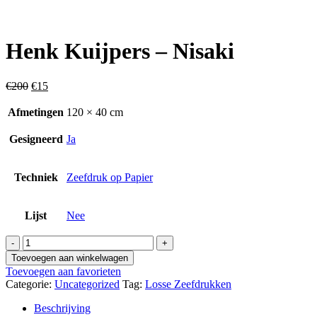
Vergroten
Henk Kuijpers – Nisaki
Oorspronkelijke
Huidige
€
200
€
15
prijs
prijs
was:
is:
Afmetingen
120 × 40 cm
€200.
€15.
Gesigneerd
Ja
Techniek
Zeefdruk op Papier
Lijst
Nee
Henk
Kuijpers
Toevoegen aan winkelwagen
-
Toevoegen aan favorieten
Nisaki
Categorie:
Uncategorized
Tag:
Losse Zeefdrukken
aantal
Beschrijving