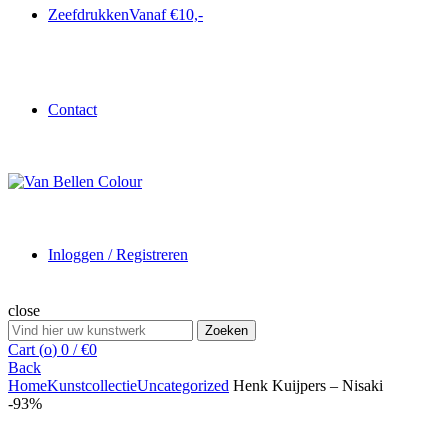
Zeefdrukken
Vanaf €10,-
Contact
Inloggen / Registreren
close
Search
Zoeken
for:
Cart (
o
)
0
/
€
0
Back
Home
Kunstcollectie
Uncategorized
Henk Kuijpers – Nisaki
-93%