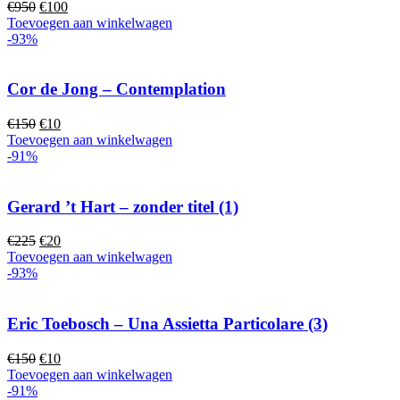
Oorspronkelijke
Huidige
€
950
€
100
prijs
prijs
Toevoegen aan winkelwagen
was:
is:
-93%
€950.
€100.
Cor de Jong – Contemplation
Oorspronkelijke
Huidige
€
150
€
10
prijs
prijs
Toevoegen aan winkelwagen
was:
is:
-91%
€150.
€10.
Gerard ’t Hart – zonder titel (1)
Oorspronkelijke
Huidige
€
225
€
20
prijs
prijs
Toevoegen aan winkelwagen
was:
is:
-93%
€225.
€20.
Eric Toebosch – Una Assietta Particolare (3)
Oorspronkelijke
Huidige
€
150
€
10
prijs
prijs
Toevoegen aan winkelwagen
was:
is:
-91%