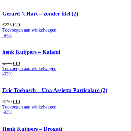
€150.
€10.
Gerard ’t Hart – zonder titel (2)
Oorspronkelijke
Huidige
€
225
€
20
prijs
prijs
Toevoegen aan winkelwagen
was:
is:
-94%
€225.
€20.
henk Kuijpers – Kalami
Oorspronkelijke
Huidige
€
175
€
10
prijs
prijs
Toevoegen aan winkelwagen
was:
is:
-93%
€175.
€10.
Eric Toebosch – Una Assietta Particolare (2)
Oorspronkelijke
Huidige
€
150
€
10
prijs
prijs
Toevoegen aan winkelwagen
was:
is:
-93%
€150.
€10.
Henk Kuijpers – Drogati