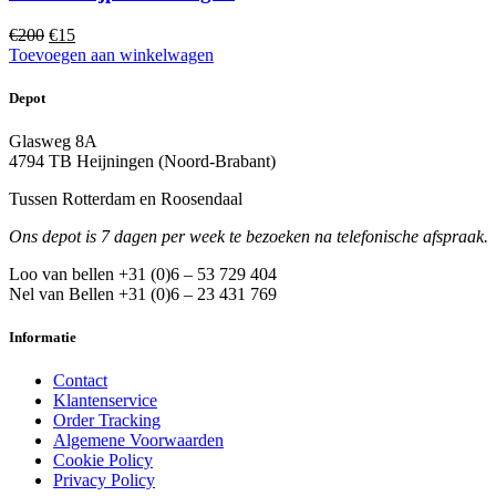
Oorspronkelijke
Huidige
€
200
€
15
prijs
prijs
Toevoegen aan winkelwagen
was:
is:
€200.
€15.
Depot
Glasweg 8A
4794 TB Heijningen (Noord-Brabant)
Tussen Rotterdam en Roosendaal
Ons depot is 7 dagen per week te bezoeken na telefonische afspraak.
Loo van bellen +31 (0)6 – 53 729 404
Nel van Bellen +31 (0)6 – 23 431 769
Informatie
Contact
Klantenservice
Order Tracking
Algemene Voorwaarden
Cookie Policy
Privacy Policy