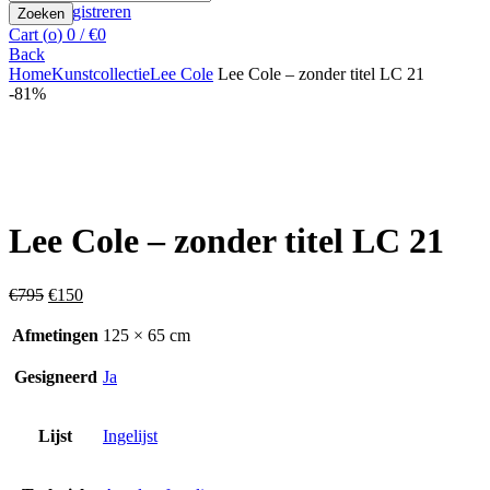
for:
Registreren
Zoeken
Cart (
o
)
0
/
€
0
Back
Home
Kunstcollectie
Lee Cole
Lee Cole – zonder titel LC 21
-81%
Vergroten
Lee Cole – zonder titel LC 21
Oorspronkelijke
Huidige
€
795
€
150
prijs
prijs
was:
is:
Afmetingen
125 × 65 cm
€795.
€150.
Gesigneerd
Ja
Lijst
Ingelijst