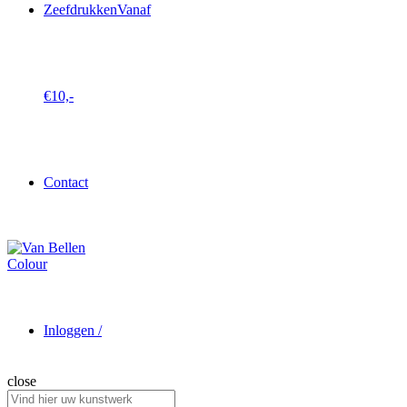
Zeefdrukken
Vanaf
€10,-
Contact
Inloggen /
close
Search