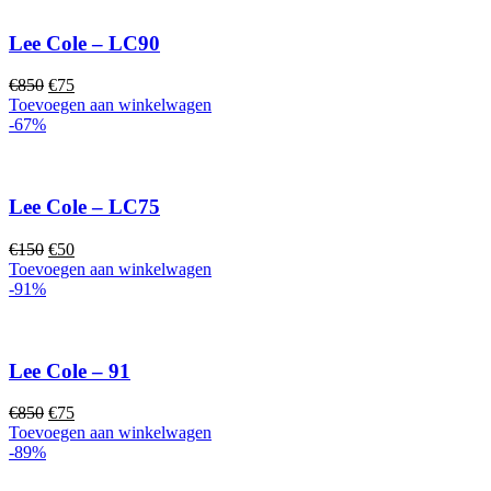
Lee Cole – LC90
Oorspronkelijke
Huidige
€
850
€
75
prijs
prijs
Toevoegen aan winkelwagen
was:
is:
-67%
€850.
€75.
Lee Cole – LC75
Oorspronkelijke
Huidige
€
150
€
50
prijs
prijs
Toevoegen aan winkelwagen
was:
is:
-91%
€150.
€50.
Lee Cole – 91
Oorspronkelijke
Huidige
€
850
€
75
prijs
prijs
Toevoegen aan winkelwagen
was:
is:
-89%
€850.
€75.