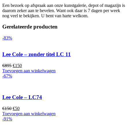
Een bezoek op afspraak aan onze kunstgalerie, depot of magazijn is
daarom zeker aan te bevelen. Want ook daar is 7 dagen per week
nog veel te bekijken. U bent van harte welkom.
Gerelateerde producten
-83%
Lee Cole – zonder titel LC 11
Oorspronkelijke
Huidige
€
895
€
150
prijs
prijs
Toevoegen aan winkelwagen
was:
is:
-67%
€895.
€150.
Lee Cole – LC74
Oorspronkelijke
Huidige
€
150
€
50
prijs
prijs
Toevoegen aan winkelwagen
was:
is:
-91%
€150.
€50.