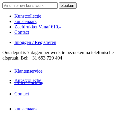
Search
Zoeken
for:
Kunstcollectie
kunstenaars
Zeefdrukken
Vanaf €10,-
Contact
Inloggen / Registreren
Ons depot is 7 dagen per week te bezoeken na telefonische
afspraak. Bel: +31 653 729 404
Klantenservice
Kunstcollectie
Order Tracking
Contact
kunstenaars