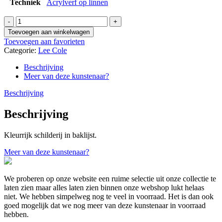
Techniek
Acrylverf op linnen
Lee
Cole
Toevoegen aan winkelwagen
-
Toevoegen aan favorieten
zonder
Categorie:
Lee Cole
titel
LC
Beschrijving
21
Meer van deze kunstenaar?
aantal
Beschrijving
Beschrijving
Kleurrijk schilderij in baklijst.
Meer van deze kunstenaar?
We proberen op onze website een ruime selectie uit onze collectie te
laten zien maar alles laten zien binnen onze webshop lukt helaas
niet. We hebben simpelweg nog te veel in voorraad. Het is dan ook
goed mogelijk dat we nog meer van deze kunstenaar in voorraad
hebben.