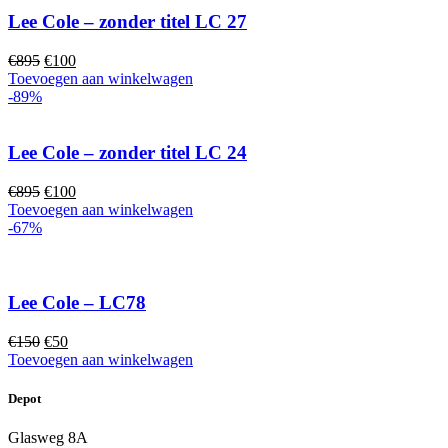
Lee Cole – zonder titel LC 27
Oorspronkelijke
Huidige
€
895
€
100
prijs
prijs
Toevoegen aan winkelwagen
was:
is:
-89%
€895.
€100.
Lee Cole – zonder titel LC 24
Oorspronkelijke
Huidige
€
895
€
100
prijs
prijs
Toevoegen aan winkelwagen
was:
is:
-67%
€895.
€100.
Lee Cole – LC78
Oorspronkelijke
Huidige
€
150
€
50
prijs
prijs
Toevoegen aan winkelwagen
was:
is:
€150.
€50.
Depot
Glasweg 8A